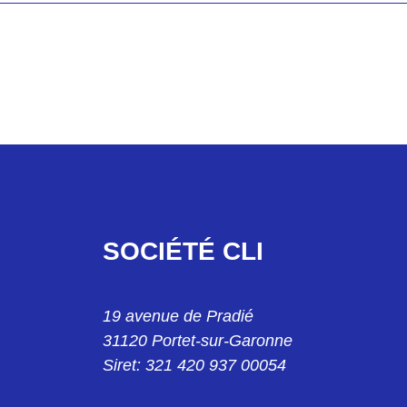
0
 REF. 7816 6488 5B
 M25 REF. 7816 6557 0
ALE M25 REF. 7816 6558 0
SOCIÉTÉ CLI
40 REF. 7816 6446 5B
EE M25 REF. 7816 6571 0
19 avenue de Pradié
° M40 781664545
31120 Portet-sur-Garonne
Siret: 321 420 937 00054
ICALE M25 REF. 7816 6572 0