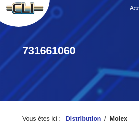
A
CC
731661060
Vous êtes ici :
Distribution
Molex