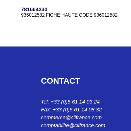
781664730
781664230
936012704 FICHE HAUTE 16 CTS PG21 78166473
936012582 FICHE HAUTE CODE 936012582
781664885B
781664350
CAPOT HC 16B A 4 ERGOTS SORTIE COUDEE M40
936012616 FICHE HAUTE 7816.6435.0
781665570
781664450
936012813 CAPOT 16B A ERGOTS SORTIE COUDEE
936012644 FICHE 16CTS M32 REF 7816 6445 0
781665580
781664465B
936012816 CAPOT 16B A ERGOTS SORTIE VERTIC
CONTACT
CAPOT HC 16B A 4 ERGOTS SORTIE VERTICALE M
781665710
781664545
936012819 CAPOT 16B A 4 ERGOTS SORTIE COUD
Tel: +33 (0)5 61 14 03 24
936012673 CAPOT HC 16B A ERGOT SORTI VERTI
Fax: +33 (0)5 61 14 08 32
781665720
781664570
commerce@clifrance.com
936012824 CAPOT 16B A 4 ERGOTS SORTIE VERT
936012676 FICHE HAUTE 16B
comptabilite@clifrance.com