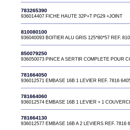
781664230
783265390
936012582 FICHE HAUTE CODE 936012582
936014407 FICHE HAUTE 32P+T PG29 +JOINT
781664350
810080100
936012616 FICHE HAUTE 7816.6435.0
936040093 BOITIER ALU GRIS 125*80*57 REF. 810
781664450
850079250
936012644 FICHE 16CTS M32 REF 7816 6445 0
936050073 PINCE A SERTIR COMPLETE POUR CO
781664465B
781664050
CAPOT HC 16B A 4 ERGOTS SORTIE VERTICALE M
936012571 EMBASE 16B 1 LEVIER REF. 7816 6405
781664545
781664060
936012673 CAPOT HC 16B A ERGOT SORTI VERTI
936012574 EMBASE 16B 1 LEVIER + 1 COUVERCL
781664570
781664130
936012676 FICHE HAUTE 16B
936012577 EMBASE 16B A 2 LEVIERS REF. 7816 6