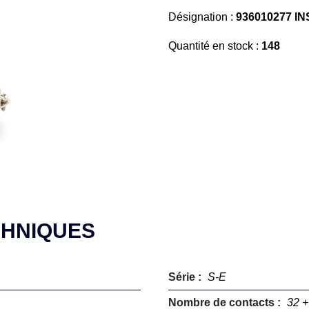
Désignation :
936010277 IN
Quantité en stock :
148
CHNIQUES
Série :
S-E
Nombre de contacts :
32 