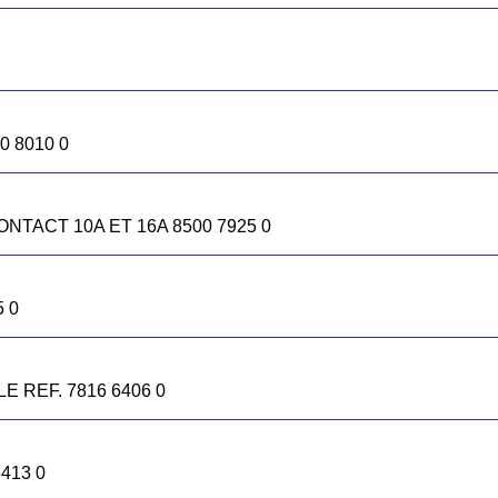
0 8010 0
NTACT 10A ET 16A 8500 7925 0
40 REF. 7816 6446 5B
 0
° M40 781664545
E REF. 7816 6406 0
413 0