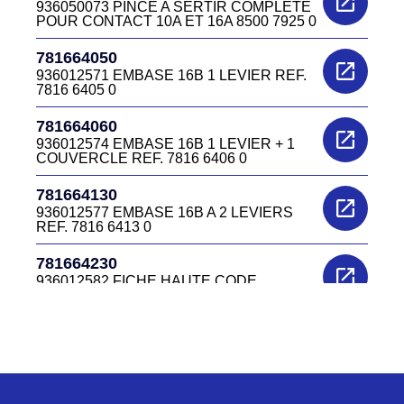
VERTICALE M40 REF. 7816 6446 5B
936050073 PINCE A SERTIR COMPLETE
POUR CONTACT 10A ET 16A 8500 7925 0
781664545
781664050
936012673 CAPOT HC 16B A ERGOT
SORTI VERTI° M40 781664545
936012571 EMBASE 16B 1 LEVIER REF.
7816 6405 0
781664570
781664060
936012676 FICHE HAUTE 16B
936012574 EMBASE 16B 1 LEVIER + 1
COUVERCLE REF. 7816 6406 0
781664730
781664130
936012704 FICHE HAUTE 16 CTS PG21
781664730
936012577 EMBASE 16B A 2 LEVIERS
REF. 7816 6413 0
781664885B
781664230
CAPOT HC 16B A 4 ERGOTS SORTIE
COUDEE M40 REF. 7816 6488 5B
936012582 FICHE HAUTE CODE
936012582
781665570
936012813 CAPOT 16B A ERGOTS
781664350
SORTIE COUDEE M25 REF. 7816 6557 0
936012616 FICHE HAUTE 7816.6435.0
781665580
781664450
936012816 CAPOT 16B A ERGOTS