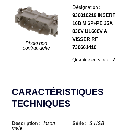
Désignation :
936010219 INSERT
16B M 6P+PE 35A
830V UL600V A
VISSER RF
Photo non
730661410
contractuelle
Quantité en stock :
7
CARACTÉRISTIQUES
TECHNIQUES
Description :
Insert
Série :
S-HSB
male