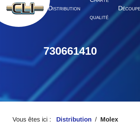
HARTE
A
D
D
CCUEIL
ISTRIBUTION
ÉCOUP
QUALITÉ
730661410
Vous êtes ici :
Distribution
Molex