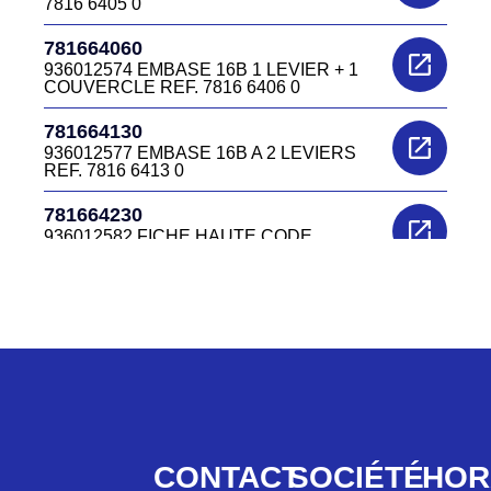
7816 6405 0
781664060
936012574 EMBASE 16B 1 LEVIER + 1
COUVERCLE REF. 7816 6406 0
781664130
936012577 EMBASE 16B A 2 LEVIERS
REF. 7816 6413 0
781664230
936012582 FICHE HAUTE CODE
936012582
781664350
936012616 FICHE HAUTE 7816.6435.0
781664450
936012644 FICHE 16CTS M32 REF 7816
6445 0
781664465B
CONTACT
SOCIÉTÉ
HOR
CAPOT HC 16B A 4 ERGOTS SORTIE