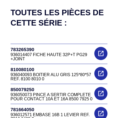
Aucune pièce disponible pour cette série pour
le moment
TOUTES LES PIÈCES DE
CETTE SÉRIE :
783265390
936014407 FICHE HAUTE 32P+T PG29
+JOINT
810080100
936040093 BOITIER ALU GRIS 125*80*57
REF. 8100 8010 0
850079250
936050073 PINCE A SERTIR COMPLETE
POUR CONTACT 10A ET 16A 8500 7925 0
781664050
936012571 EMBASE 16B 1 LEVIER REF.