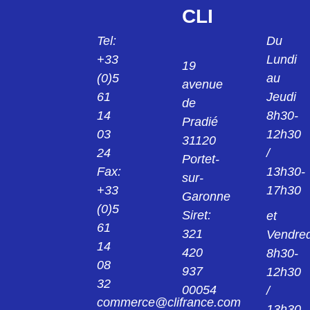
VERTICALE M40 REF. 7816 6446 5B
CLI
781664545
Tel:
Du
936012673 CAPOT HC 16B A ERGOT
+33
Lundi
SORTI VERTI° M40 781664545
19
(0)5
au
avenue
781664570
61
Jeudi
de
936012676 FICHE HAUTE 16B
14
8h30-
Pradié
03
12h30
781664730
31120
936012704 FICHE HAUTE 16 CTS PG21
24
/
Portet-
781664730
Fax:
13h30-
sur-
+33
17h30
781664885B
Garonne
CAPOT HC 16B A 4 ERGOTS SORTIE
(0)5
Siret:
et
COUDEE M40 REF. 7816 6488 5B
61
321
Vendred
781665570
14
420
8h30-
936012813 CAPOT 16B A ERGOTS
08
SORTIE COUDEE M25 REF. 7816 6557 0
937
12h30
32
00054
/
781665580
commerce@clifrance.com
13h30-
936012816 CAPOT 16B A ERGOTS