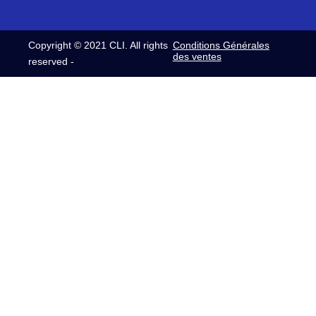
Copyright © 2021 CLI. All rights
Conditions Générales
des ventes
reserved -