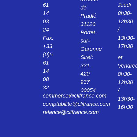
61
Jeudi
de
14
8h30-
Pradié
03
12h30
31120
24
/
Portet-
Fax:
13h30-
sur-
+33
17h30
Garonne
(0)5
Siret:
et
61
321
Vendred
14
420
8h30-
08
937
12h30
32
00054
/
commerce@clifrance.com
13h30-
comptabilite@clifrance.com
16h30
relance@clifrance.com