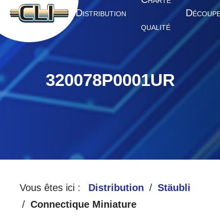
HARTE
A
D
D
CCUEIL
ISTRIBUTION
ÉCOUP
QUALITÉ
320078P0001UR
Vous êtes ici :
Distribution
Stäubli
Connectique Miniature