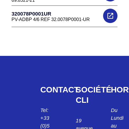
69.8321-21
320078P0001UR
PV-ADBP 4/6 REF 32.0078P0001-UR
CONTACT
SOCIÉTÉ
HOR
CLI
Tel:
Du
+33
Lundi
19
(0)5
au
avenue