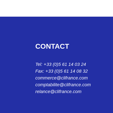
23314022
SEBA-G DOUILLE ROUGE 4MM 23-3140-22
24004229
KS2-10L FICHE BLANC 2mm 24.0042-29
24004329
CONTACT
KS2-10L/1 FICHE BLANC 2MM 24.0043-29
24013921
Tel: +33 (0)5 61 14 03 24
KPS1/B2 PINCE NOIR 2MM 24.0139-21
Fax: +33 (0)5 61 14 08 32
24013922
commerce@clifrance.com
KPS1/B2 PINCE ROUGE 2MM 24.0139-22
comptabilite@clifrance.com
relance@clifrance.com
24014221
KK4/4 MANCHON NOIR 4MM 24.0142-21