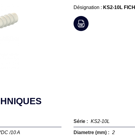
Désignation :
KS2-10L FIC
CHNIQUES
Série :
KS2-10L
 VDC /10 A
Diametre (mm) :
2