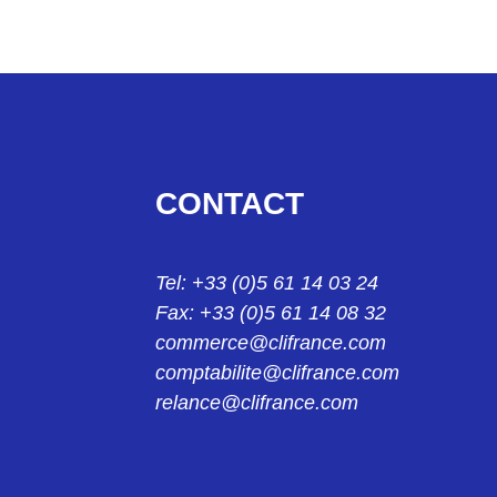
23314022
SEBA-G DOUILLE ROUGE 4MM 23-3140-22
24004229
KS2-10L FICHE BLANC 2mm 24.0042-29
24004329
CONTACT
KS2-10L/1 FICHE BLANC 2MM 24.0043-29
24013921
Tel: +33 (0)5 61 14 03 24
KPS1/B2 PINCE NOIR 2MM 24.0139-21
Fax: +33 (0)5 61 14 08 32
24013922
commerce@clifrance.com
KPS1/B2 PINCE ROUGE 2MM 24.0139-22
comptabilite@clifrance.com
relance@clifrance.com
24014221
KK4/4 MANCHON NOIR 4MM 24.0142-21