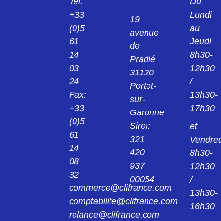
Tel:
Du
KPS1/B2 PINCE NOIR 2MM 24.0139-21
+33
Lundi
19
(0)5
au
avenue
24013922
61
Jeudi
KPS1/B2 PINCE ROUGE 2MM 24.0139-22
de
14
8h30-
Pradié
03
12h30
24014221
31120
KK4/4 MANCHON NOIR 4MM 24.0142-21
24
/
Portet-
Fax:
13h30-
sur-
24014222
+33
17h30
Garonne
KK4/4 MANCHON ROUGE 4MM 24.0142-
22
(0)5
Siret:
et
61
321
Vendred
240149
14
420
8h30-
AGK20 PINCE 4MM 24.0149
08
937
12h30
32
00054
/
24015421
commerce@clifrance.com
AGK40 PINCE NOIR 2MM 24.0154-21
13h30-
comptabilite@clifrance.com
16h30
relance@clifrance.com
24015422