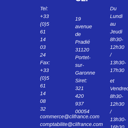
24013921
Tel:
Du
KPS1/B2 PINCE NOIR 2MM 24.0139-21
+33
Lundi
19
(0)5
au
avenue
24013922
61
Jeudi
KPS1/B2 PINCE ROUGE 2MM 24.0139-22
de
14
8h30-
Pradié
03
12h30
24014221
31120
KK4/4 MANCHON NOIR 4MM 24.0142-21
24
/
Portet-
Fax:
13h30-
sur-
24014222
+33
17h30
Garonne
KK4/4 MANCHON ROUGE 4MM 24.0142-
22
(0)5
Siret:
et
61
321
Vendred
240149
14
420
8h30-
AGK20 PINCE 4MM 24.0149
08
937
12h30
32
00054
/
24015421
commerce@clifrance.com
AGK40 PINCE NOIR 2MM 24.0154-21
13h30-
comptabilite@clifrance.com
16h30