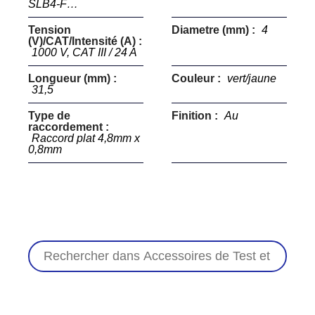
SLB4-F…
Tension
Diametre (mm) :
4
(V)/CAT/Intensité (A) :
1000 V, CAT III / 24 A
Longueur (mm) :
Couleur :
vert/jaune
31,5
Type de
Finition :
Au
raccordement :
Raccord plat 4,8mm x
0,8mm