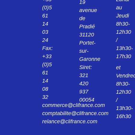
19
(0)5
au
avenue
24013922
61
Jeudi
KPS1/B2 PINCE ROUGE 2MM 24.0139-22
de
14
8h30-
Pradié
03
12h30
24014221
31120
KK4/4 MANCHON NOIR 4MM 24.0142-21
24
/
Portet-
Fax:
13h30-
sur-
24014222
+33
17h30
Garonne
KK4/4 MANCHON ROUGE 4MM 24.0142-
22
(0)5
Siret:
et
61
321
Vendred
240149
14
420
8h30-
AGK20 PINCE 4MM 24.0149
08
937
12h30
32
00054
/
24015421
commerce@clifrance.com
AGK40 PINCE NOIR 2MM 24.0154-21
13h30-
comptabilite@clifrance.com
16h30
relance@clifrance.com
24015422
AGK40 PINCE ROUGE 2MM 24.0154-22