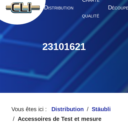
HARTE
A
D
D
CCUEIL
ISTRIBUTION
ÉCOUP
QUALITÉ
23101621
Vous êtes ici :
Distribution
Stäubli
Accessoires de Test et mesure