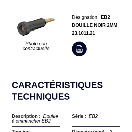
Désignation :
EB2
DOUILLE NOIR 2MM
23.1011.21
Photo non
contractuelle
CARACTÉRISTIQUES
TECHNIQUES
Description :
Douille
Série :
EB2
à emmancher EB2
Tension
Diametre (mm) :
2