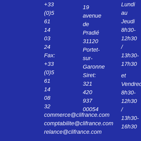
+33
Lundi
19
(0)5
au
avenue
24013922
61
Jeudi
KPS1/B2 PINCE ROUGE 2MM 24.0139-22
de
14
8h30-
Pradié
03
12h30
24014221
31120
KK4/4 MANCHON NOIR 4MM 24.0142-21
24
/
Portet-
Fax:
13h30-
sur-
24014222
+33
17h30
Garonne
KK4/4 MANCHON ROUGE 4MM 24.0142-
22
(0)5
Siret:
et
61
321
Vendred
240149
14
420
8h30-
AGK20 PINCE 4MM 24.0149
08
937
12h30
32
00054
/
24015421
commerce@clifrance.com
AGK40 PINCE NOIR 2MM 24.0154-21
13h30-
comptabilite@clifrance.com
16h30
relance@clifrance.com
24015422
AGK40 PINCE ROUGE 2MM 24.0154-22