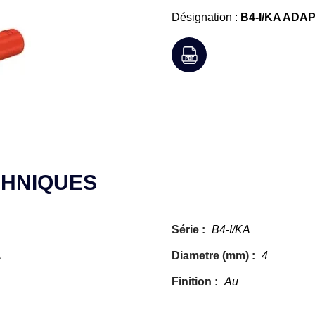
Désignation :
B4-I/KA ADA
CHNIQUES
Série :
B4-I/KA
A
Diametre (mm) :
4
Finition :
Au