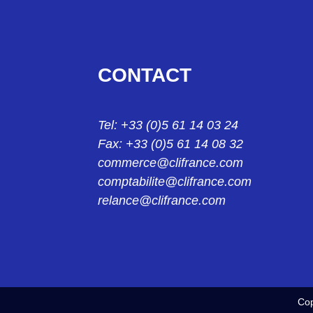
24004229
KS2-10L FICHE BLANC 2mm 24.0042-29
24004329
CONTACT
KS2-10L/1 FICHE BLANC 2MM 24.0043-29
24013921
Tel: +33 (0)5 61 14 03 24
KPS1/B2 PINCE NOIR 2MM 24.0139-21
Fax: +33 (0)5 61 14 08 32
24013922
commerce@clifrance.com
KPS1/B2 PINCE ROUGE 2MM 24.0139-22
comptabilite@clifrance.com
relance@clifrance.com
24014221
KK4/4 MANCHON NOIR 4MM 24.0142-21
24014222
KK4/4 MANCHON ROUGE 4MM 24.0142-22
Cop