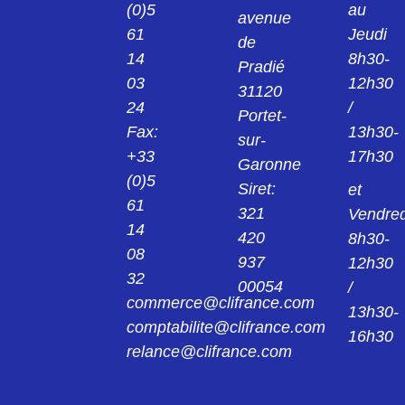
(0)5
au
avenue
24013922
61
Jeudi
KPS1/B2 PINCE ROUGE 2MM 24.0139-22
de
14
8h30-
Pradié
03
12h30
24014221
31120
KK4/4 MANCHON NOIR 4MM 24.0142-21
24
/
Portet-
Fax:
13h30-
sur-
24014222
+33
17h30
Garonne
KK4/4 MANCHON ROUGE 4MM 24.0142-
22
(0)5
Siret:
et
61
321
Vendred
240149
14
420
8h30-
AGK20 PINCE 4MM 24.0149
08
937
12h30
32
00054
/
24015421
commerce@clifrance.com
AGK40 PINCE NOIR 2MM 24.0154-21
13h30-
comptabilite@clifrance.com
16h30
relance@clifrance.com
24015422
AGK40 PINCE ROUGE 2MM 24.0154-22