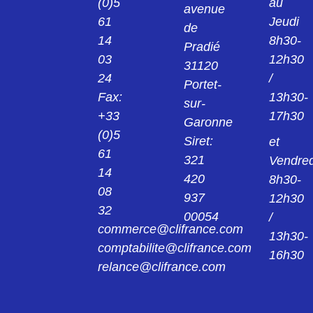
(0)5
au
avenue
24013922
61
Jeudi
KPS1/B2 PINCE ROUGE 2MM 24.0139-22
de
14
8h30-
Pradié
03
12h30
24014221
31120
KK4/4 MANCHON NOIR 4MM 24.0142-21
24
/
Portet-
Fax:
13h30-
sur-
24014222
+33
17h30
Garonne
KK4/4 MANCHON ROUGE 4MM 24.0142-
22
(0)5
Siret:
et
61
321
Vendred
240149
14
420
8h30-
AGK20 PINCE 4MM 24.0149
08
937
12h30
32
00054
/
24015421
commerce@clifrance.com
AGK40 PINCE NOIR 2MM 24.0154-21
13h30-
comptabilite@clifrance.com
16h30
relance@clifrance.com
24015422
AGK40 PINCE ROUGE 2MM 24.0154-22