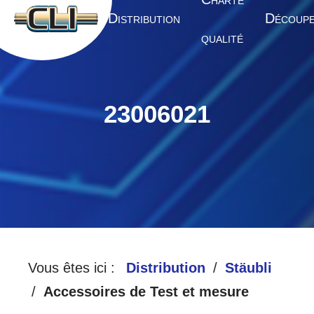
HARTE
A
D
D
CCUEIL
ISTRIBUTION
ÉCOUP
QUALITÉ
23006021
Vous êtes ici :
Distribution
Stäubli
Accessoires de Test et mesure