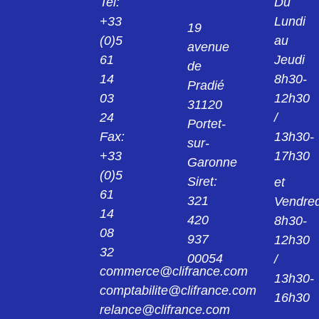
Tel:
Du
KPS1/B2 PINCE NOIR 2MM 24.0139-21
+33
Lundi
19
(0)5
au
avenue
24013922
61
Jeudi
KPS1/B2 PINCE ROUGE 2MM 24.0139-22
de
14
8h30-
Pradié
03
12h30
24014221
31120
KK4/4 MANCHON NOIR 4MM 24.0142-21
24
/
Portet-
Fax:
13h30-
sur-
24014222
+33
17h30
Garonne
KK4/4 MANCHON ROUGE 4MM 24.0142-
22
(0)5
Siret:
et
61
321
Vendred
240149
14
420
8h30-
AGK20 PINCE 4MM 24.0149
08
937
12h30
32
00054
/
24015421
commerce@clifrance.com
AGK40 PINCE NOIR 2MM 24.0154-21
13h30-
comptabilite@clifrance.com
16h30
relance@clifrance.com
24015422