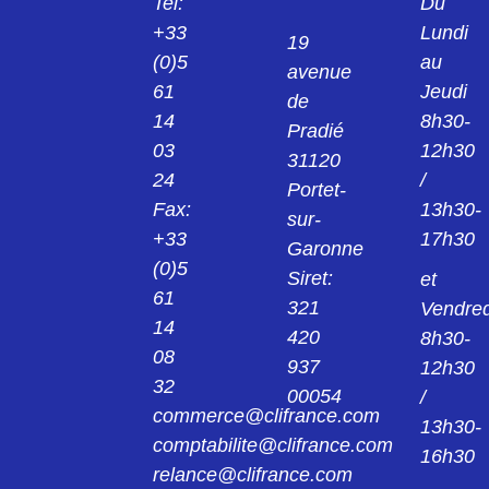
Tel:
Du
KPS1/B2 PINCE NOIR 2MM 24.0139-21
+33
Lundi
19
(0)5
au
avenue
24013922
61
Jeudi
KPS1/B2 PINCE ROUGE 2MM 24.0139-22
de
14
8h30-
Pradié
03
12h30
24014221
31120
KK4/4 MANCHON NOIR 4MM 24.0142-21
24
/
Portet-
Fax:
13h30-
sur-
24014222
+33
17h30
Garonne
KK4/4 MANCHON ROUGE 4MM 24.0142-
22
(0)5
Siret:
et
61
321
Vendred
240149
14
420
8h30-
AGK20 PINCE 4MM 24.0149
08
937
12h30
32
00054
/
24015421
commerce@clifrance.com
AGK40 PINCE NOIR 2MM 24.0154-21
13h30-
comptabilite@clifrance.com
16h30
relance@clifrance.com
24015422