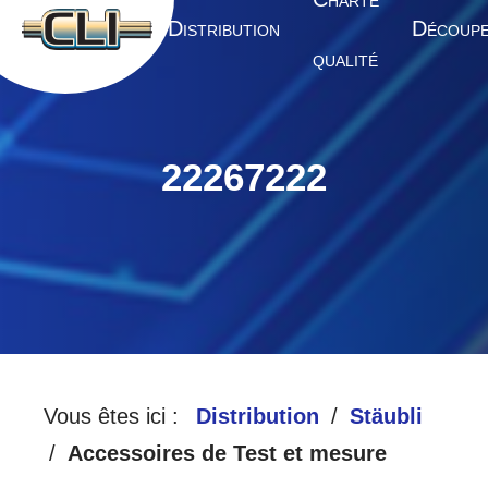
HARTE
A
D
D
CCUEIL
ISTRIBUTION
ÉCOUP
QUALITÉ
22267222
Vous êtes ici :
Distribution
Stäubli
Accessoires de Test et mesure