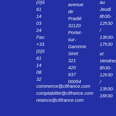
(0)5
au
avenue
24013922
61
Jeudi
KPS1/B2 PINCE ROUGE 2MM 24.0139-22
de
14
8h30-
Pradié
03
12h30
24014221
31120
KK4/4 MANCHON NOIR 4MM 24.0142-21
24
/
Portet-
Fax:
13h30-
sur-
24014222
+33
17h30
Garonne
KK4/4 MANCHON ROUGE 4MM 24.0142-
22
(0)5
Siret:
et
61
321
Vendred
240149
14
420
8h30-
AGK20 PINCE 4MM 24.0149
08
937
12h30
32
00054
/
24015421
commerce@clifrance.com
AGK40 PINCE NOIR 2MM 24.0154-21
13h30-
comptabilite@clifrance.com
16h30
relance@clifrance.com
24015422
AGK40 PINCE ROUGE 2MM 24.0154-22