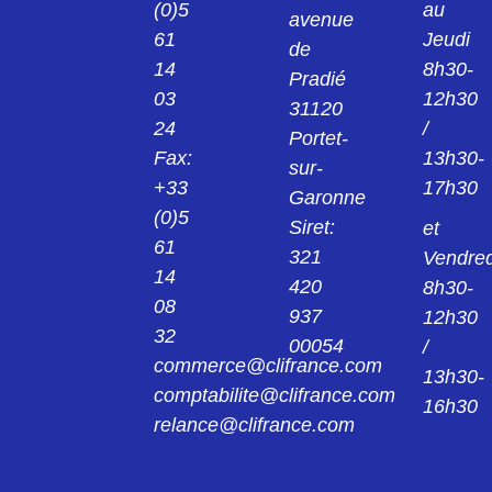
(0)5
au
avenue
24013922
61
Jeudi
KPS1/B2 PINCE ROUGE 2MM 24.0139-22
de
14
8h30-
Pradié
03
12h30
24014221
31120
KK4/4 MANCHON NOIR 4MM 24.0142-21
24
/
Portet-
Fax:
13h30-
sur-
24014222
+33
17h30
Garonne
KK4/4 MANCHON ROUGE 4MM 24.0142-
22
(0)5
Siret:
et
61
321
Vendred
240149
14
420
8h30-
AGK20 PINCE 4MM 24.0149
08
937
12h30
32
00054
/
24015421
commerce@clifrance.com
AGK40 PINCE NOIR 2MM 24.0154-21
13h30-
comptabilite@clifrance.com
16h30
relance@clifrance.com
24015422
AGK40 PINCE ROUGE 2MM 24.0154-22