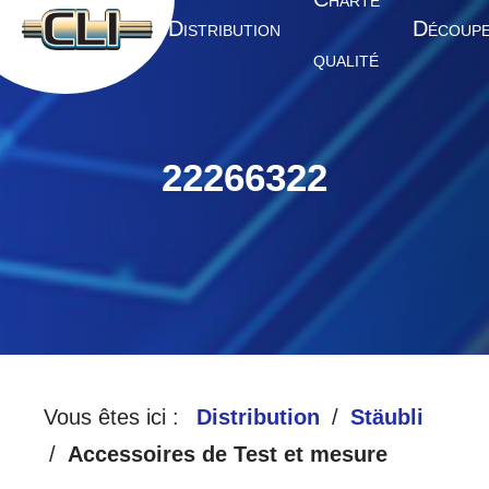
HARTE
A
D
D
CCUEIL
ISTRIBUTION
ÉCOUP
QUALITÉ
22266322
Vous êtes ici :
Distribution
Stäubli
Accessoires de Test et mesure