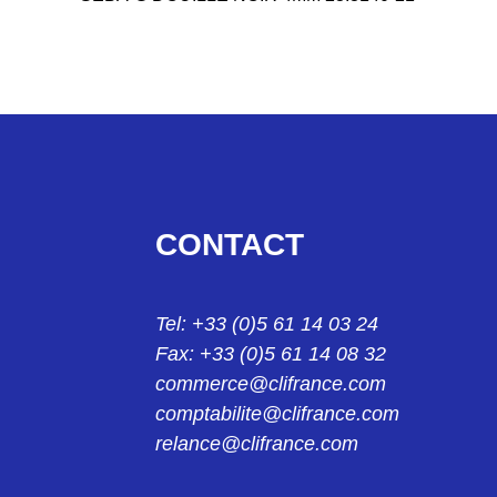
23314022
SEBA-G DOUILLE ROUGE 4MM 23-3140-22
24004229
KS2-10L FICHE BLANC 2mm 24.0042-29
24004329
CONTACT
KS2-10L/1 FICHE BLANC 2MM 24.0043-29
24013921
Tel: +33 (0)5 61 14 03 24
KPS1/B2 PINCE NOIR 2MM 24.0139-21
Fax: +33 (0)5 61 14 08 32
24013922
commerce@clifrance.com
KPS1/B2 PINCE ROUGE 2MM 24.0139-22
comptabilite@clifrance.com
relance@clifrance.com
24014221
KK4/4 MANCHON NOIR 4MM 24.0142-21