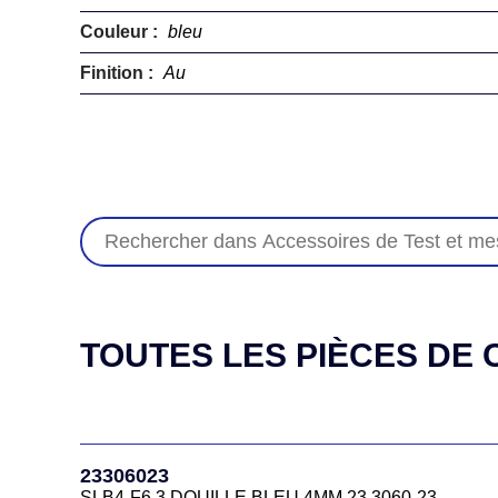
Couleur :
bleu
Finition :
Au
TOUTES LES PIÈCES DE C
23306023
SLB4-F6,3 DOUILLE BLEU 4MM 23.3060-23