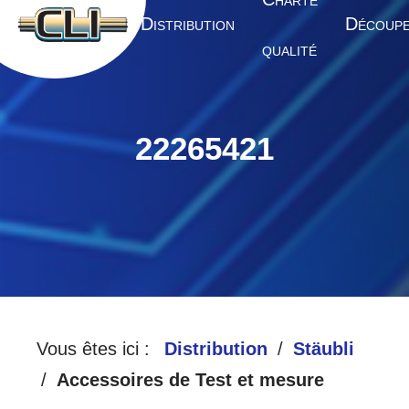
HARTE
A
D
D
CCUEIL
ISTRIBUTION
ÉCOUP
QUALITÉ
22265421
Vous êtes ici :
Distribution
Stäubli
Accessoires de Test et mesure