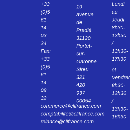
+33
Lundi
19
(0)5
au
avenue
24013922
61
Jeudi
KPS1/B2 PINCE ROUGE 2MM 24.0139-22
de
14
8h30-
Pradié
03
12h30
24014221
31120
KK4/4 MANCHON NOIR 4MM 24.0142-21
24
/
Portet-
Fax:
13h30-
sur-
24014222
+33
17h30
Garonne
KK4/4 MANCHON ROUGE 4MM 24.0142-
22
(0)5
Siret:
et
61
321
Vendred
240149
14
420
8h30-
AGK20 PINCE 4MM 24.0149
08
937
12h30
32
00054
/
24015421
commerce@clifrance.com
AGK40 PINCE NOIR 2MM 24.0154-21
13h30-
comptabilite@clifrance.com
16h30
relance@clifrance.com
24015422
AGK40 PINCE ROUGE 2MM 24.0154-22