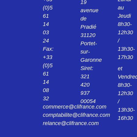
19
(0)5
au
avenue
24013922
61
Jeudi
KPS1/B2 PINCE ROUGE 2MM 24.0139-22
de
14
8h30-
Pradié
03
12h30
24014221
31120
KK4/4 MANCHON NOIR 4MM 24.0142-21
24
/
Portet-
Fax:
13h30-
sur-
24014222
+33
17h30
Garonne
KK4/4 MANCHON ROUGE 4MM 24.0142-
22
(0)5
Siret:
et
61
321
Vendred
240149
14
420
8h30-
AGK20 PINCE 4MM 24.0149
08
937
12h30
32
00054
/
24015421
commerce@clifrance.com
AGK40 PINCE NOIR 2MM 24.0154-21
13h30-
comptabilite@clifrance.com
16h30
relance@clifrance.com
24015422
AGK40 PINCE ROUGE 2MM 24.0154-22