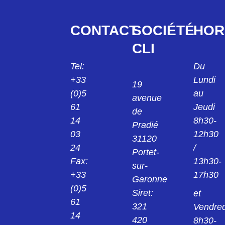
CONTACT
SOCIÉTÉ
HOR
CLI
Tel:
Du
+33
Lundi
19
(0)5
au
avenue
61
Jeudi
de
14
8h30-
Pradié
03
12h30
31120
24
/
Portet-
Fax:
13h30-
sur-
+33
17h30
Garonne
(0)5
Siret:
et
61
321
Vendred
14
420
8h30-