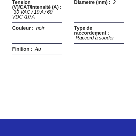
Tension
Diametre (mm) :
2
(V)/CAT/Intensité (A) :
30 VAC / 10 A / 60
VDC /10 A
Couleur :
noir
Type de
raccordement :
Raccord à souder
Finition :
Au