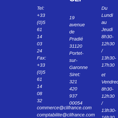
24013921
Tel:
Du
KPS1/B2 PINCE NOIR 2MM 24.0139-21
+33
Lundi
19
(0)5
au
avenue
24013922
61
Jeudi
KPS1/B2 PINCE ROUGE 2MM 24.0139-22
de
14
8h30-
Pradié
03
12h30
24014221
31120
KK4/4 MANCHON NOIR 4MM 24.0142-21
24
/
Portet-
Fax:
13h30-
sur-
24014222
+33
17h30
Garonne
KK4/4 MANCHON ROUGE 4MM 24.0142-
22
(0)5
Siret:
et
61
321
Vendred
240149
14
420
8h30-
AGK20 PINCE 4MM 24.0149
08
937
12h30
32
00054
/
24015421
commerce@clifrance.com
AGK40 PINCE NOIR 2MM 24.0154-21
13h30-
comptabilite@clifrance.com
16h30