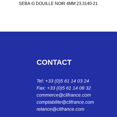
SEBA-G DOUILLE NOIR 4MM 23.3140-21
23314022
SEBA-G DOUILLE ROUGE 4MM 23-3140-22
24004229
KS2-10L FICHE BLANC 2mm 24.0042-29
24004329
CONTACT
KS2-10L/1 FICHE BLANC 2MM 24.0043-29
24013921
Tel: +33 (0)5 61 14 03 24
KPS1/B2 PINCE NOIR 2MM 24.0139-21
Fax: +33 (0)5 61 14 08 32
24013922
commerce@clifrance.com
KPS1/B2 PINCE ROUGE 2MM 24.0139-22
comptabilite@clifrance.com
relance@clifrance.com
24014221