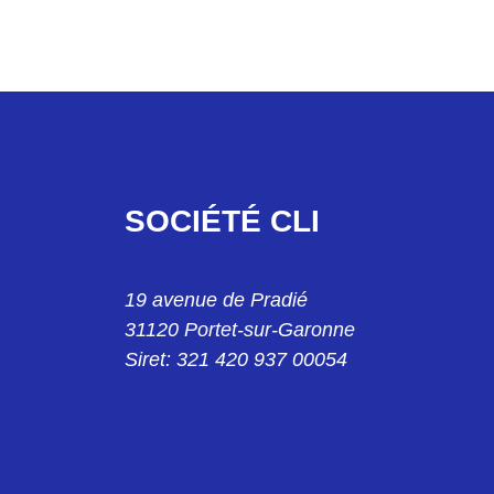
LE 15442GW24
SOCIÉTÉ CLI
E 156-42-B7
19 avenue de Pradié
E 156-42G
31120 Portet-sur-Garonne
Siret: 321 420 937 00054
LE 15642GW24