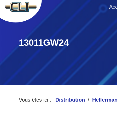
A
CC
13011GW24
Vous êtes ici :
Distribution
Hellerma