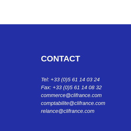
15442GW24
401-54884 PIECE MOULEE THERMORETRACTAB
15542G
401-55043 pièce moulée 155-42-G
15642B7
CONTACT
401-56009 PIECE MOULEE THERMORETRACTABL
15642G
Tel: +33 (0)5 61 14 03 24
401-56045 PIECE MOULEE THERMORETRACTABL
Fax: +33 (0)5 61 14 08 32
15642GW24
commerce@clifrance.com
401-56884 PIECE MOULEE THERMORETRACTAB
comptabilite@clifrance.com
relance@clifrance.com
15742GW24
401-57884 pièce moulée 157-42-GW24