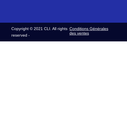
2041GW24
402-04184 pièce moulée 204-1-GW24
Copyright © 2021 CLI. All rights
Conditions Générales
2061G
des ventes
reserved -
402 06036 MANCHONS 206-1G remplace
206 1G2
2061GW24
402-06184 pièce moulée 206-1-GW24
3041G
403-04023 pièce moulée 304-1-G
3041GW24
403-04184 pièce moulée 304-1-GW24
3061GW24
403-06184 PIECE MOULEE