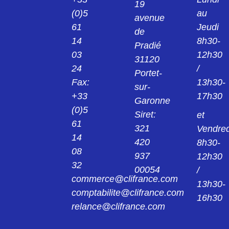
THERMORETRACTABLE 156-42G
19
(0)5
au
avenue
15642GW24
61
Jeudi
de
401-56884 PIECE MOULEE
14
8h30-
THERMORETRACTABLE 15642GW24
Pradié
03
12h30
31120
15742GW24
24
/
Portet-
401-57884 pièce moulée 157-42-GW24
Fax:
13h30-
sur-
+33
17h30
Garonne
15743G
(0)5
401-57059 pièce moulée 15743G
Siret:
et
61
321
Vendred
14
2031G
420
8h30-
08
402-03035 pièce moulée 203-1-G
937
12h30
32
00054
/
2031GW24
commerce@clifrance.com
13h30-
402-03184 pièce moulée 203-1-GW24
comptabilite@clifrance.com
16h30
relance@clifrance.com
2041G
402-04121 pièce moulée 204-1-G