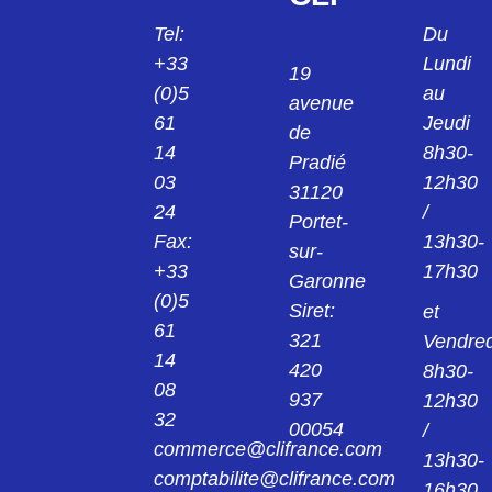
15642G
Tel:
Du
401-56045 PIECE MOULEE
+33
Lundi
THERMORETRACTABLE 156-42G
19
(0)5
au
avenue
15642GW24
61
Jeudi
de
401-56884 PIECE MOULEE
14
8h30-
THERMORETRACTABLE 15642GW24
Pradié
03
12h30
31120
15742GW24
24
/
Portet-
401-57884 pièce moulée 157-42-GW24
Fax:
13h30-
sur-
+33
17h30
Garonne
15743G
(0)5
401-57059 pièce moulée 15743G
Siret:
et
61
321
Vendred
14
2031G
420
8h30-
08
402-03035 pièce moulée 203-1-G
937
12h30
32
00054
/
2031GW24
commerce@clifrance.com
13h30-
402-03184 pièce moulée 203-1-GW24
comptabilite@clifrance.com
16h30