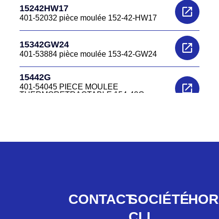
15242HW17
401-52032 pièce moulée 152-42-HW17
15342GW24
401-53884 pièce moulée 153-42-GW24
15442G
401-54045 PIECE MOULEE
THERMORETRACTABLE 154-42G
(remplace 154 42G2)
15442GW24
401-54884 PIECE MOULEE
THERMORETRACTABLE 15442GW24
15542G
401-55043 pièce moulée 155-42-G
15642B7
CONTACT
SOCIÉTÉ
HOR
401-56009 PIECE MOULEE
THERMORETRACTABLE 156-42-B7
CLI