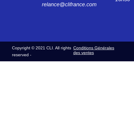
relance@clifrance.com
2041G
402-04121 pièce moulée 204-1-G
2041GW24
402-04184 pièce moulée 204-1-GW24
Copyright © 2021 CLI. All rights
Conditions Générales
2061G
des ventes
reserved -
402 06036 MANCHONS 206-1G remplace
206 1G2
2061GW24
402-06184 pièce moulée 206-1-GW24
3041G
403-04023 pièce moulée 304-1-G
3041GW24
403-04184 pièce moulée 304-1-GW24