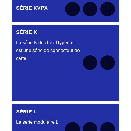
Aucune pièce disponible pour cette série pour
SÉRIE KVPX
le moment
SÉRIE K
Aucune pièce disponible pour cette série pour
le moment
La série K de chez Hypertac
est une série de connecteur de
carte.
SÉRIE L
SÉRIE KAA
La série modulaire L