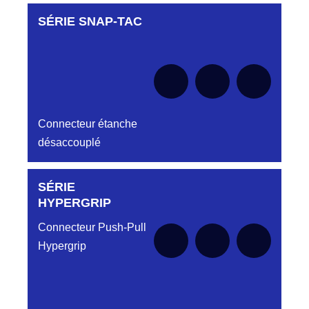
SÉRIE SNAP-TAC
Aucune pièce disponible pour cette série pour
Aucune pièce disponible pour cette série
le moment
pour le moment
Connecteur étanche
désaccouplé
SÉRIE
Aucune pièce disponible pour cette série pour
le moment
HYPERGRIP
Connecteur Push-Pull
Hypergrip