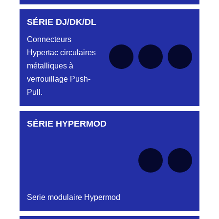
SÉRIE DJ/DK/DL
Aucune pièce disponible pour cette série pour
le moment
Connecteurs
Hypertac circulaires
métalliques à
verrouillage Push-
Pull.
SÉRIE HYPERMOD
Aucune pièce disponible pour cette série pour
le moment
Serie modulaire Hypermod