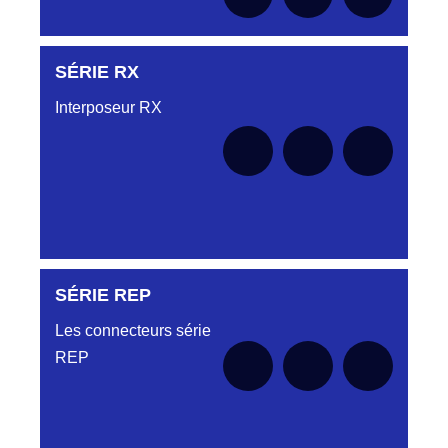
SÉRIE RX
Aucune pièce disponible pour cette série pour
le moment
Interposeur RX
SÉRIE REP
Aucune pièce disponible pour cette série pour
le moment
Les connecteurs série
REP