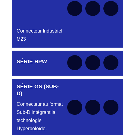
Connecteur Industriel
M23
Aucune pièce disponible pour cette série pour
SÉRIE HPW
le moment
SÉRIE GS (SUB-
Aucune pièce disponible pour cette série pour
le moment
D)
Connecteur au format
Sub-D intégrant la
technologie
Hyperboloïde.