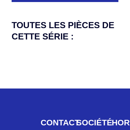
Aucune pièce disponible pour cette série pour
le moment
TOUTES LES PIÈCES DE
CETTE SÉRIE :
CONTACT
SOCIÉTÉ
HOR