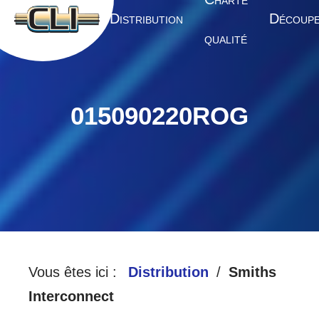
HARTE
A
D
D
CCUEIL
ISTRIBUTION
ÉCOUP
QUALITÉ
015090220ROG
Vous êtes ici :
Distribution
Smiths
Interconnect