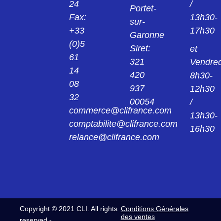
24
/
Portet-
Fax:
13h30-
sur-
H1061351MY
+33
17h30
ELEMENT H106 13 51MY
Garonne
(0)5
Siret:
et
61
H2352240MF
321
Vendred
MODULE PUISSANCE FEMELLE 50A
14
420
8h30-
H2352240MF
08
937
12h30
32
H2122240HF
00054
/
H212 22 40HF HAUTE TENSION
commerce@clifrance.com
13h30-
comptabilite@clifrance.com
16h30
H4CX2220VFR
relance@clifrance.com
NVFRTAH MODULE 4 COAX REF:
H4CX2220VFR
H4CX2240VFS
MODULE 4 COAX H4CX2240VFS (RG405)
REF: NVFSTAH
Copyright © 2021 CLI. All rights
Conditions Générales
HH4252220VFP
des ventes
MODULE NVFP1TAH REF HH4252220VFP
reserved -