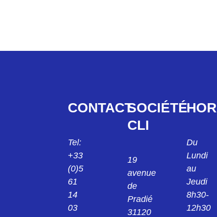
5150000H
H3CX1300CH
LM/CH ELEMENTS H..3CX1300CH
H3CX2200DH
LM/DH ELEMENT VIDE H..3CX2200DH
H1062251FY
CONTACT
SOCIÉTÉ
HOR
ELEMENT H1062251FY
CLI
H1061320MR
Tel:
Du
LM/PMR ELEMENT H1061320MR
+33
Lundi
19
(0)5
au
H1061330MD
avenue
ELEMENT H1061330MD
61
Jeudi
de
14
8h30-
Pradié
H1061340MS
03
12h30
31120
LM/PMS ELEMENT H1061340MS