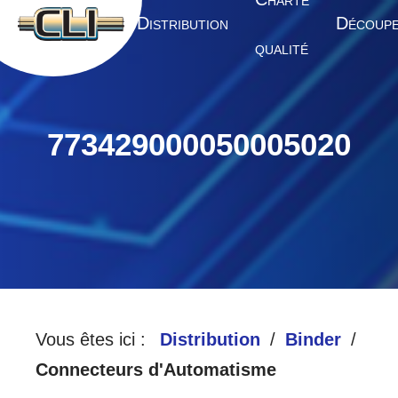
HARTE
A
D
D
CCUEIL
ISTRIBUTION
ÉCOUP
QUALITÉ
773429000050005020
Vous êtes ici :
Distribution
Binder
Connecteurs d'Automatisme