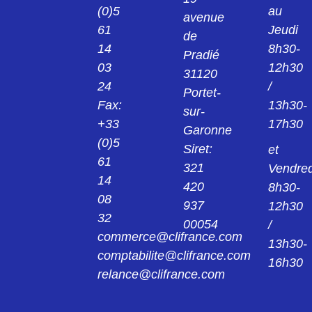
(0)5
au
avenue
99143681205
61
Jeudi
Connecteur femelle M12-A borne à vis/serre
de
fil,99 1436 812 05
14
8h30-
Pradié
03
12h30
99143681405
31120
24
/
Connecteur femelle M12-A borne à vis/serre
Portet-
fil bague 99 1436 814 05
Fax:
13h30-
sur-
+33
17h30
99143682205
Garonne
Connecteur d'angle femelle M12-A borne à
(0)5
Siret:
et
vis/serre fil,99 1436 822 05
61
321
Vendred
99143682405
14
420
8h30-
Connecteur d'angle femelle M12-A borne à
08
vis/serre fil,99 1436 824 05
937
12h30
32
00054
/
99143781205
commerce@clifrance.com
13h30-
Connecteur mâle M12-A borne à vis/serre
comptabilite@clifrance.com
fil,99 1437 812 05
16h30
relance@clifrance.com
99143781405
Connecteur mâle M12-A borne à vis/serre fil
99 1437 814 05